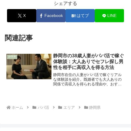
シェアする
X
Facebook
はてブ
LINE
関連記事
静岡市の38歳人妻がパパ活で稼ぐ
静岡県
体験談：大人ありでセフレ探し男
性を相手に高収入を得る方法
静岡市在住の人妻がパパ活で稼ぐリアル
な体験談を紹介。既婚者でも大人ありの
関係で高収入を得られる理由や、おすす
めの出会い系サイト、安全に活動するた
めのコツを解説。静岡でパパ活を始めた
い方必見の情報です。
ホーム
パパ活
エリア
静岡県