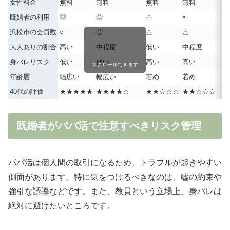
女性料金
無料
無料
無料
無料
既婚者の利用
◎
◎
△
×
浜松市の会員数
○
◎
△
△
大人ありの割合
高い
中程度
低い
中程度
身バレリスク
低い
低い
高い
高い
スクロールできます
年齢層
幅広い
幅広い
若め
若め
40代の評価
★★★★★
★★★★☆
★★☆☆☆
★★☆☆☆
既婚者がパパ活で注意すべきリスク管理
パパ活は個人間の取引になるため、トラブルが起きやすい
側面があります。特に気をつけるべきなのは、嘘の約束や
強引な誘導などです。また、教員という立場上、身バレは
絶対に避けたいところです。