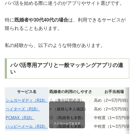
パパ活を始める際に迷うのがアプリやサイト選びです。
特に
既婚者や30代40代の場合
は、利用できるサービスが
限られることもあります。
私の経験から、以下のような特徴があります。
パパ活専用アプリと一般マッチングアプリの違
い
サービス名
既婚者の利用のしやすさ
お手当相場
シュガーダディ（R18）
△（身分証明必須）
高め（2〜5万円/回）
ペイターズ（R18）
× （厳格な本人確認）
高め（2〜5万円/回）
PCMAX（R18）
◎ （既婚者も多数）
中程度（1〜3万円/回
スクロールできます
ハッピーメール（R18）
◎ （既婚者も多数）
中程度（1〜3万円/回