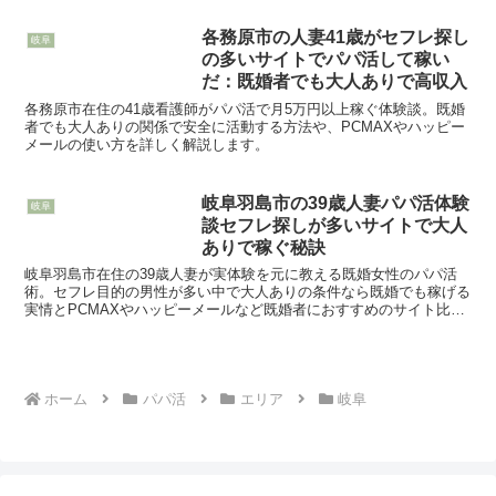
各務原市の人妻41歳がセフレ探し
岐阜
の多いサイトでパパ活して稼い
だ：既婚者でも大人ありで高収入
各務原市在住の41歳看護師がパパ活で月5万円以上稼ぐ体験談。既婚
者でも大人ありの関係で安全に活動する方法や、PCMAXやハッピー
メールの使い方を詳しく解説します。
岐阜羽島市の39歳人妻パパ活体験
岐阜
談セフレ探しが多いサイトで大人
ありで稼ぐ秘訣
岐阜羽島市在住の39歳人妻が実体験を元に教える既婚女性のパパ活
術。セフレ目的の男性が多い中で大人ありの条件なら既婚でも稼げる
実情とPCMAXやハッピーメールなど既婚者におすすめのサイト比較
を紹介します。
ホーム
パパ活
エリア
岐阜