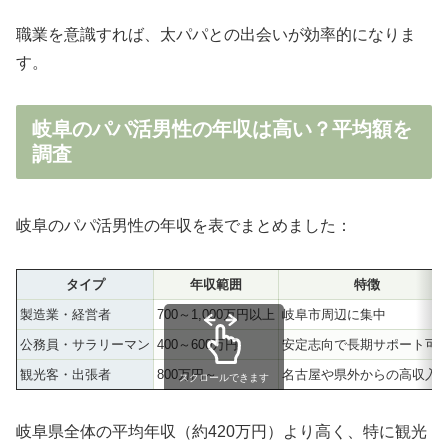
職業を意識すれば、太パパとの出会いが効率的になりま
す。
岐阜のパパ活男性の年収は高い？平均額を
調査
岐阜のパパ活男性の年収を表でまとめました：
タイプ
年収範囲
特徴
製造業・経営者
700～1,000万円以上
岐阜市周辺に集中
公務員・サラリーマン
400～600万円
安定志向で長期サポート可
観光客・出張者
800万円～
名古屋や県外からの高収入
スクロールできます
岐阜県全体の平均年収（約420万円）より高く、特に観光